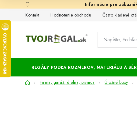
Prejsť
na
Kontakt
Hodnotenie obchodu
Často kladené otá
obsah
REGÁLY PODĽA ROZMEROV, MATERIÁLU A SÉRI
Domov
Firma, garáž, dielna, pivnica
Úložné boxy