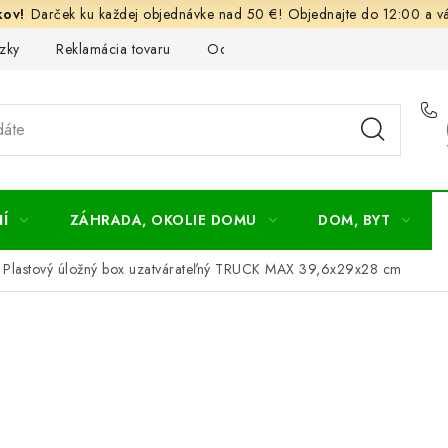
Darček ku každej objednávke nad 50 €! Objednajte do 12:00 a vá
zky
Reklamácia tovaru
Odstúpenie od kúpnej zmluvy
Ob
Í
ZÁHRADA, OKOLIE DOMU
DOM, BYT
Plastový úložný box uzatvárateľný TRUCK MAX 39,6x29x28 cm