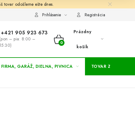
š tovar odošleme ešte dnes.
chodné a dodacie podmienky
Zásady ochrany osobných údajov
Prihlásenie
Registrácia
Prázdny
+421 905 923 673
(pon – pia: 8:00 –
NÁKUPNÝ
15:30)
košík
KOŠÍK
FIRMA, GARÁŽ, DIELNA, PIVNICA
TOVAR ZA NÁKUPN