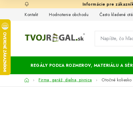
Prejsť
na
Kontakt
Hodnotenie obchodu
Často kladené otá
obsah
REGÁLY PODĽA ROZMEROV, MATERIÁLU A SÉRI
Domov
Firma, garáž, dielna, pivnica
Otočné koliesko