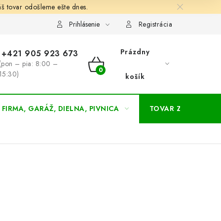
š tovar odošleme ešte dnes.
chodné a dodacie podmienky
Zásady ochrany osobných údajov
Prihlásenie
Registrácia
Prázdny
+421 905 923 673
(pon – pia: 8:00 –
NÁKUPNÝ
15:30)
košík
KOŠÍK
FIRMA, GARÁŽ, DIELNA, PIVNICA
TOVAR ZA NÁKUPN