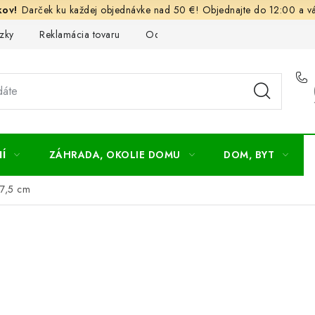
Darček ku každej objednávke nad 50 €! Objednajte do 12:00 a vá
zky
Reklamácia tovaru
Odstúpenie od kúpnej zmluvy
Ob
Í
ZÁHRADA, OKOLIE DOMU
DOM, BYT
 7,5 cm