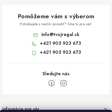
Pomôžeme vám s výberom
Potrebujete s niečím poradiť? Sme tu pre vás!
info
@
tvojregal.sk
+421 905 923 673
+421 905 923 673
Z
á
Informácie pre vás
p