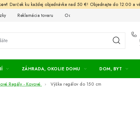
Darček ku každej objednávke nad 50 €! Objednajte do 12:00 a vá
zky
Reklamácia tovaru
Odstúpenie od kúpnej zmluvy
Ob
Í
ZÁHRADA, OKOLIE DOMU
DOM, BYT
cové Regály - Kovové
Výška regálov do 150 cm