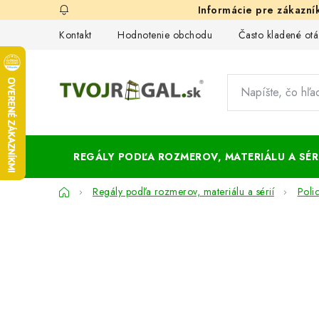
Prejsť
na
Kontakt
Hodnotenie obchodu
Často kladené otá
obsah
REGÁLY PODĽA ROZMEROV, MATERIÁLU A SÉRI
Domov
Regály podľa rozmerov, materiálu a sérií
Poli