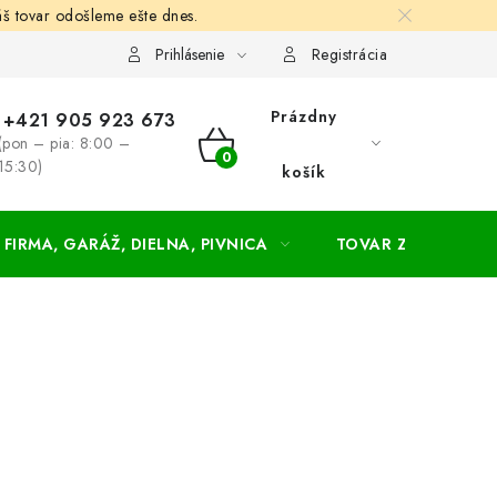
š tovar odošleme ešte dnes.
chodné a dodacie podmienky
Zásady ochrany osobných údajov
Prihlásenie
Registrácia
Prázdny
+421 905 923 673
(pon – pia: 8:00 –
NÁKUPNÝ
15:30)
košík
KOŠÍK
FIRMA, GARÁŽ, DIELNA, PIVNICA
TOVAR ZA NÁKUPN