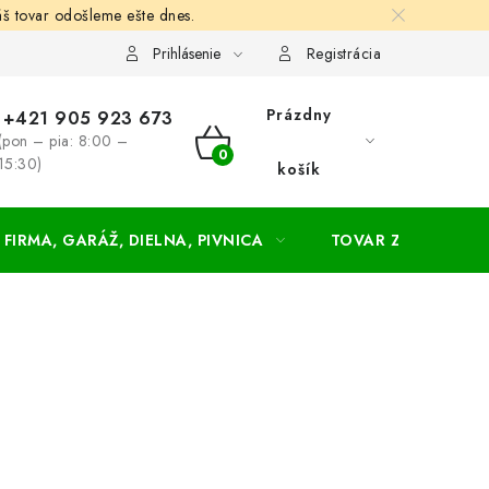
š tovar odošleme ešte dnes.
chodné a dodacie podmienky
Zásady ochrany osobných údajov
Prihlásenie
Registrácia
Prázdny
+421 905 923 673
(pon – pia: 8:00 –
NÁKUPNÝ
15:30)
košík
KOŠÍK
FIRMA, GARÁŽ, DIELNA, PIVNICA
TOVAR ZA NÁKUPN