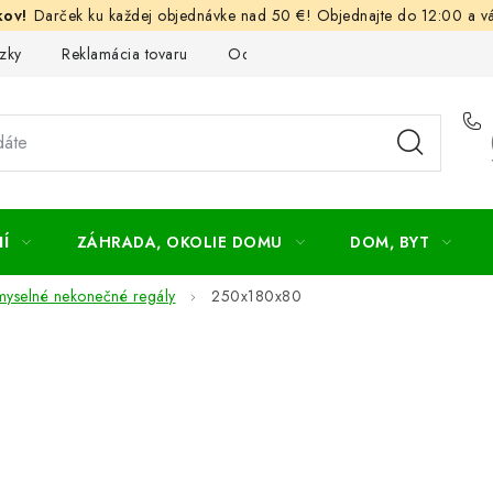
Darček ku každej objednávke nad 50 €! Objednajte do 12:00 a vá
zky
Reklamácia tovaru
Odstúpenie od kúpnej zmluvy
Ob
Í
ZÁHRADA, OKOLIE DOMU
DOM, BYT
myselné nekonečné regály
250x180x80