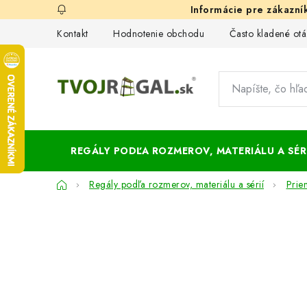
Prejsť
na
Kontakt
Hodnotenie obchodu
Často kladené otá
obsah
REGÁLY PODĽA ROZMEROV, MATERIÁLU A SÉRI
Domov
Regály podľa rozmerov, materiálu a sérií
Prie