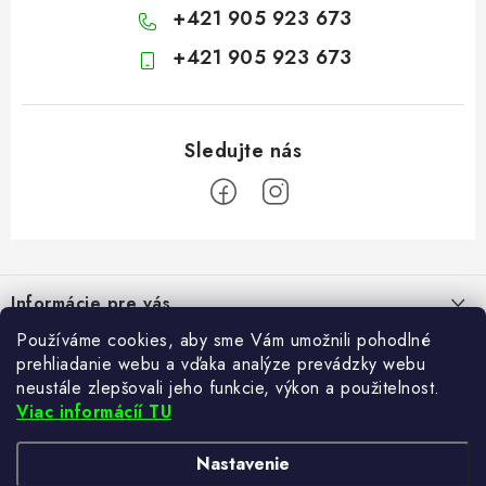
+421 905 923 673
+421 905 923 673
Z
á
Informácie pre vás
p
ä
Používáme cookies, aby sme Vám umožnili pohodlné
Kontakt
Blogy
prehliadanie webu a vďaka analýze prevádzky webu
t
Hodnotenie obchodu
neustále zlepšovali jeho funkcie, výkon a použitelnost.
i
Ako si vybrať poštovú schránku?
Viac informácíí TU
Facebook
21.5.2024
e
Často kladené otázky
TvujRegal.cz
Recenzie obchodu
Nastavenie
Reklamácia tovaru
Zabezpečte si bohatú úrodu. Začnite s prípravou sadeníc