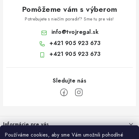
Pomôžeme vám s výberom
Potrebujete s niečím poradiť? Sme tu pre vás!
info
@
tvojregal.sk
+421 905 923 673
+421 905 923 673
Z
á
Informácie pre vás
p
ä
Používáme cookies, aby sme Vám umožnili pohodlné
Kontakt