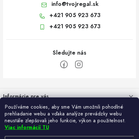
info
@
tvojregal.sk
+421 905 923 673
+421 905 923 673
Z
á
Informácie pre vás
p
ä
Používáme cookies, aby sme Vám umožnili pohodlné
Kontakt
Blogy
prehliadanie webu a vďaka analýze prevádzky webu
t
neustále zlepšovali jeho funkcie, výkon a použitelnost.
Hodnotenie obchodu
i
Ako si vybrať poštovú schránku?
Viac informácíí TU
Facebook
21.5.2024
e
Často kladené otázky