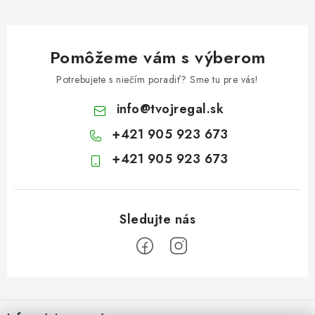
Pomôžeme vám s výberom
Potrebujete s niečím poradiť? Sme tu pre vás!
info
@
tvojregal.sk
+421 905 923 673
+421 905 923 673
Z
á