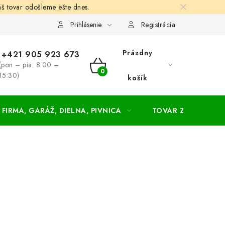
š tovar odošleme ešte dnes.
chodné a dodacie podmienky
Zásady ochrany osobných údajov
Prihlásenie
Registrácia
Prázdny
+421 905 923 673
(pon – pia: 8:00 –
NÁKUPNÝ
15:30)
košík
KOŠÍK
FIRMA, GARÁŽ, DIELNA, PIVNICA
TOVAR ZA NÁKUPN