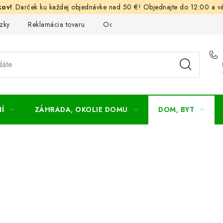
Darček ku každej objednávke nad 50 €! Objednajte do 12:00 a vá
zky
Reklamácia tovaru
Odstúpenie od kúpnej zmluvy
Ob
Í
ZÁHRADA, OKOLIE DOMU
DOM, BYT