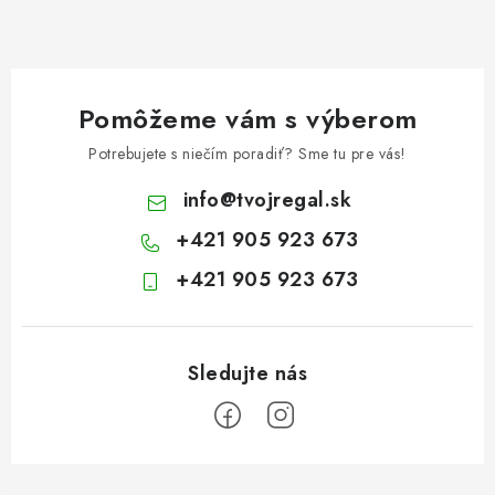
Pomôžeme vám s výberom
Potrebujete s niečím poradiť? Sme tu pre vás!
info
@
tvojregal.sk
+421 905 923 673
+421 905 923 673
Z