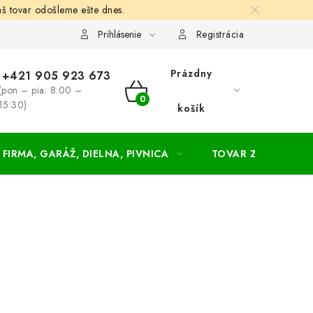
š tovar odošleme ešte dnes.
chodné a dodacie podmienky
Zásady ochrany osobných údajov
Prihlásenie
Registrácia
Prázdny
+421 905 923 673
(pon – pia: 8:00 –
NÁKUPNÝ
15:30)
košík
KOŠÍK
FIRMA, GARÁŽ, DIELNA, PIVNICA
TOVAR ZA NÁKUPN