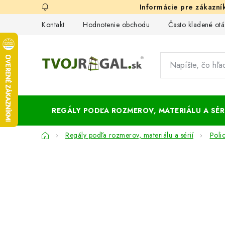
Prejsť
na
Kontakt
Hodnotenie obchodu
Často kladené otá
obsah
REGÁLY PODĽA ROZMEROV, MATERIÁLU A SÉRI
Domov
Regály podľa rozmerov, materiálu a sérií
Poli