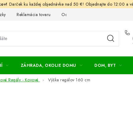
Darček ku každej objednávke nad 50 €! Objednajte do 12:00 a vá
zky
Reklamácia tovaru
Odstúpenie od kúpnej zmluvy
Ob
Í
ZÁHRADA, OKOLIE DOMU
DOM, BYT
cové Regály - Kovové
Výška regálov 160 cm