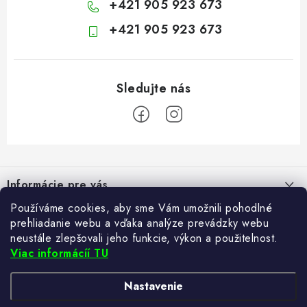
+421 905 923 673
+421 905 923 673
Z
á
Informácie pre vás
p
ä
Používáme cookies, aby sme Vám umožnili pohodlné
Kontakt
Blogy
prehliadanie webu a vďaka analýze prevádzky webu
t
Hodnotenie obchodu
neustále zlepšovali jeho funkcie, výkon a použitelnost.
i
Ako si vybrať poštovú schránku?
Viac informácíí TU
Facebook
21.5.2024
e
Často kladené otázky
TvujRegal.cz
Recenzie obchodu
Nastavenie
Reklamácia tovaru
Zabezpečte si bohatú úrodu. Začnite s prípravou sadeníc