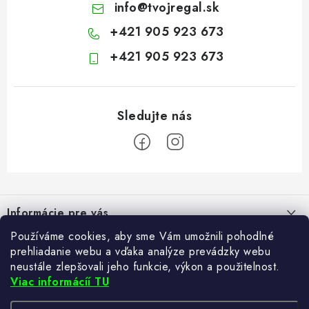
info
@
tvojregal.sk
+421 905 923 673
+421 905 923 673
Z
á
Informácie pre vás
p
ä
Používáme cookies, aby sme Vám umožnili pohodlné
Kontakt
Blogy
prehliadanie webu a vďaka analýze prevádzky webu
t
Hodnotenie obchodu
neustále zlepšovali jeho funkcie, výkon a použitelnost.
i
Ako si vybrať poštovú schránku?
Viac informácíí TU
Facebook
21.5.2024
e
Často kladené otázky