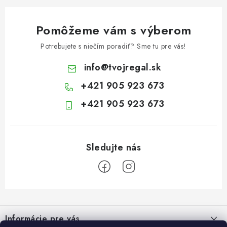
Pomôžeme vám s výberom
Potrebujete s niečím poradiť? Sme tu pre vás!
info
@
tvojregal.sk
+421 905 923 673
+421 905 923 673
Z
á
Informácie pre vás
p