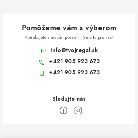
Pomôžeme vám s výberom
Potrebujete s niečím poradiť? Sme tu pre vás!
info
@
tvojregal.sk
+421 905 923 673
+421 905 923 673
Z
á