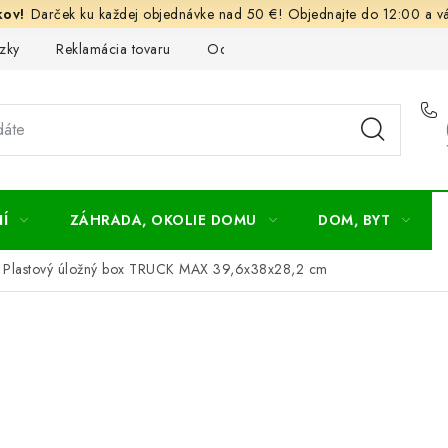
Darček ku každej objednávke nad 50 €! Objednajte do 12:00 a vá
zky
Reklamácia tovaru
Odstúpenie od kúpnej zmluvy
Ob
Í
ZÁHRADA, OKOLIE DOMU
DOM, BYT
Plastový úložný box TRUCK MAX 39,6x38x28,2 cm