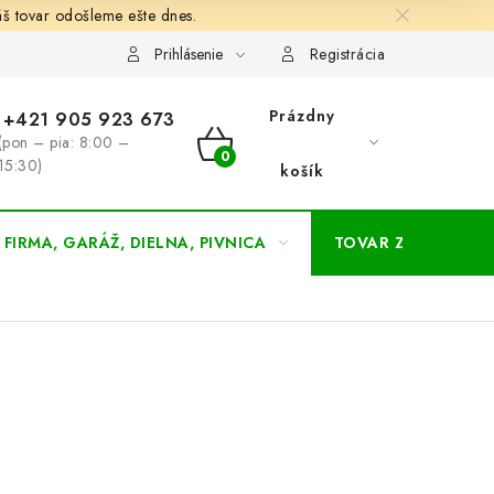
š tovar odošleme ešte dnes.
chodné a dodacie podmienky
Zásady ochrany osobných údajov
Prihlásenie
Registrácia
Prázdny
+421 905 923 673
(pon – pia: 8:00 –
NÁKUPNÝ
15:30)
košík
KOŠÍK
FIRMA, GARÁŽ, DIELNA, PIVNICA
TOVAR ZA NÁKUPN