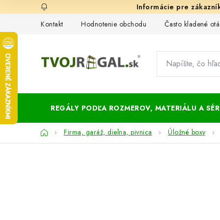
Prejsť
na
Kontakt
Hodnotenie obchodu
Často kladené otá
obsah
REGÁLY PODĽA ROZMEROV, MATERIÁLU A SÉRI
Domov
Firma, garáž, dielna, pivnica
Úložné boxy