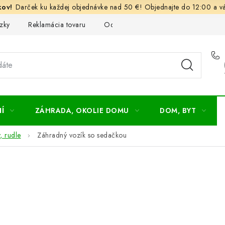
Darček ku každej objednávke nad 50 €! Objednajte do 12:00 a vá
zky
Reklamácia tovaru
Odstúpenie od kúpnej zmluvy
Ob
Í
ZÁHRADA, OKOLIE DOMU
DOM, BYT
, rudle
Záhradný vozík so sedačkou