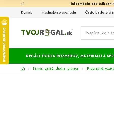
Prejsť
na
Kontakt
Hodnotenie obchodu
Často kladené otá
obsah
REGÁLY PODĽA ROZMEROV, MATERIÁLU A SÉRI
Domov
Firma, garáž, dielna, pivnica
Prepravné vozíky