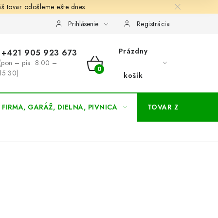
š tovar odošleme ešte dnes.
chodné a dodacie podmienky
Zásady ochrany osobných údajov
Prihlásenie
Registrácia
Prázdny
+421 905 923 673
(pon – pia: 8:00 –
NÁKUPNÝ
15:30)
košík
KOŠÍK
FIRMA, GARÁŽ, DIELNA, PIVNICA
TOVAR ZA NÁKUPN