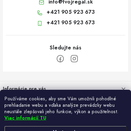
info
@
tvojregal.sk
+421 905 923 673
+421 905 923 673
Z
á
Informácie pre vás
p
ä
Používáme cookies, aby sme Vám umožnili pohodlné
Kontakt
Blogy
prehliadanie webu a vďaka analýze prevádzky webu
t
Hodnotenie obchodu
neustále zlepšovali jeho funkcie, výkon a použitelnost.
i
Ako si vybrať poštovú schránku?
Viac informácíí TU
Facebook
21.5.2024
e
Často kladené otázky
TvujRegal.cz
Recenzie obchodu