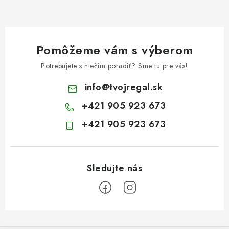
Pomôžeme vám s výberom
Potrebujete s niečím poradiť? Sme tu pre vás!
info
@
tvojregal.sk
+421 905 923 673
+421 905 923 673
Z