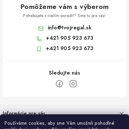
Pomôžeme vám s výberom
Potrebujete s niečím poradiť? Sme tu pre vás!
info
@
tvojregal.sk
+421 905 923 673
+421 905 923 673
Z
á
Informácie pre vás
p
ä
Používáme cookies, aby sme Vám umožnili pohodlné
Kontakt
Blogy