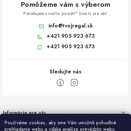
Pomôžeme vám s výberom
Potrebujete s niečím poradiť? Sme tu pre vás!
info
@
tvojregal.sk
+421 905 923 673
+421 905 923 673
Z
á
Informácie pre vás
p
ä
Používáme cookies, aby sme Vám umožnili pohodlné
Kontakt
Blogy
prehliadanie webu a vďaka analýze prevádzky webu