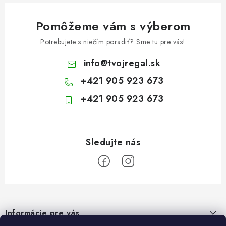
Pomôžeme vám s výberom
Potrebujete s niečím poradiť? Sme tu pre vás!
info
@
tvojregal.sk
+421 905 923 673
+421 905 923 673
Z
á
Informácie pre vás
p