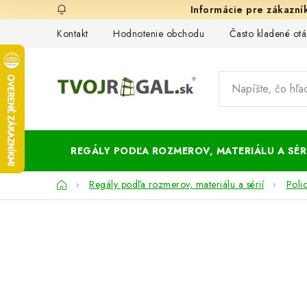
Prejsť
na
Kontakt
Hodnotenie obchodu
Často kladené otá
obsah
REGÁLY PODĽA ROZMEROV, MATERIÁLU A SÉRI
Domov
Regály podľa rozmerov, materiálu a sérií
Poli