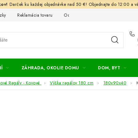
Darček ku každej objednávke nad 50 €! Objednajte do 12:00 a vá
zky
Reklamácia tovaru
Odstúpenie od kúpnej zmluvy
Ob
Í
ZÁHRADA, OKOLIE DOMU
DOM, BYT
cové Regály - Kovové
Výška regálov 180 cm
180x90x40