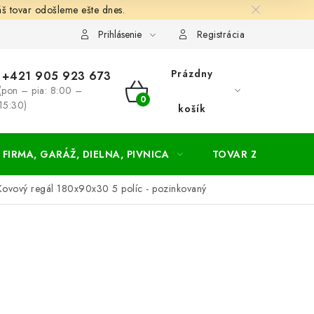
š tovar odošleme ešte dnes.
chodné a dodacie podmienky
Zásady ochrany osobných údajov
Prihlásenie
Registrácia
Prázdny
+421 905 923 673
(pon – pia: 8:00 –
NÁKUPNÝ
15:30)
košík
KOŠÍK
FIRMA, GARÁŽ, DIELNA, PIVNICA
TOVAR ZA NÁKUPN
Kovový regál 180x90x30 5 políc - pozinkovaný