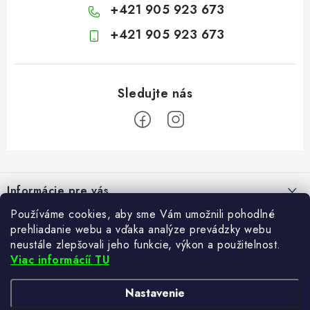
+421 905 923 673
+421 905 923 673
Z
á
Informácie pre vás
p
ä
Používáme cookies, aby sme Vám umožnili pohodlné
Kontakt
Blogy
prehliadanie webu a vďaka analýze prevádzky webu
t
neustále zlepšovali jeho funkcie, výkon a použitelnost.
Hodnotenie obchodu
i
Ako si vybrať poštovú schránku?
Viac informácíí TU
Facebook
21.5.2024
e
Často kladené otázky
TvujRegal.cz
Recenzie obchodu
Nastavenie
Reklamácia tovaru
Zabezpečte si bohatú úrodu. Začnite s prípravou sadeníc