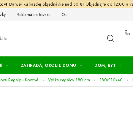
Darček ku každej objednávke nad 50 €! Objednajte do 12:00 a vá
zky
Reklamácia tovaru
Odstúpenie od kúpnej zmluvy
Ob
Í
ZÁHRADA, OKOLIE DOMU
DOM, BYT
cové Regály - Kovové
Výška regálov 180 cm
180x110x40