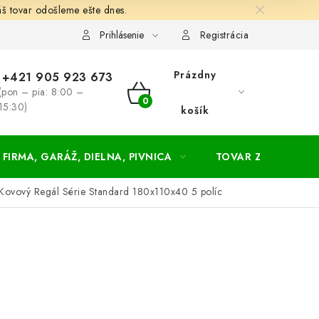
š tovar odošleme ešte dnes.
chodné a dodacie podmienky
Zásady ochrany osobných údajov
Prihlásenie
Registrácia
Prázdny
+421 905 923 673
(pon – pia: 8:00 –
NÁKUPNÝ
15:30)
košík
KOŠÍK
FIRMA, GARÁŽ, DIELNA, PIVNICA
TOVAR ZA NÁKUPN
Kovový Regál Série Standard 180x110x40 5 políc