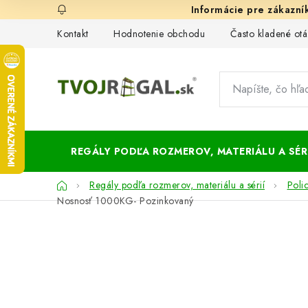
Prejsť
na
Kontakt
Hodnotenie obchodu
Často kladené otá
obsah
REGÁLY PODĽA ROZMEROV, MATERIÁLU A SÉRI
Domov
Regály podľa rozmerov, materiálu a sérií
Poli
Nosnosť 1000KG- Pozinkovaný