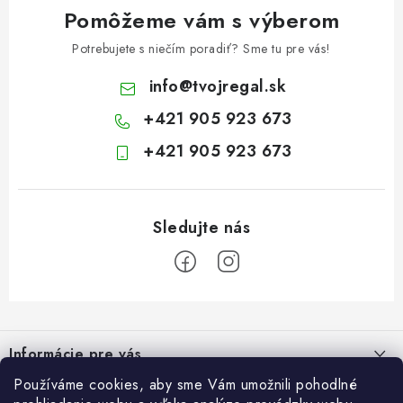
Pomôžeme vám s výberom
Potrebujete s niečím poradiť? Sme tu pre vás!
info
@
tvojregal.sk
+421 905 923 673
+421 905 923 673
Z
á
Informácie pre vás
p
ä
Používáme cookies, aby sme Vám umožnili pohodlné
Kontakt
Blogy