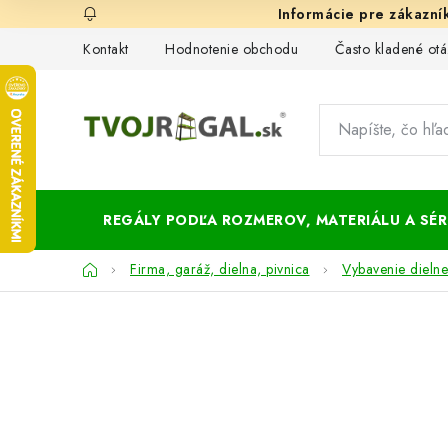
Prejsť
na
Kontakt
Hodnotenie obchodu
Často kladené otá
obsah
REGÁLY PODĽA ROZMEROV, MATERIÁLU A SÉRI
Domov
Firma, garáž, dielna, pivnica
Vybavenie dielne