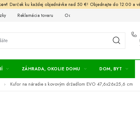
Darček ku každej objednávke nad 50 €! Objednajte do 12:00 a vá
zky
Reklamácia tovaru
Odstúpenie od kúpnej zmluvy
Ob
Í
ZÁHRADA, OKOLIE DOMU
DOM, BYT
Kufor na náradie s kovovým držadlom EVO 47,6x26x25,6 cm