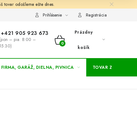
š tovar odošleme ešte dnes.
chodné a dodacie podmienky
Zásady ochrany osobných údajov
Prihlásenie
Registrácia
Prázdny
+421 905 923 673
(pon – pia: 8:00 –
NÁKUPNÝ
15:30)
košík
KOŠÍK
FIRMA, GARÁŽ, DIELNA, PIVNICA
TOVAR ZA NÁKUPN