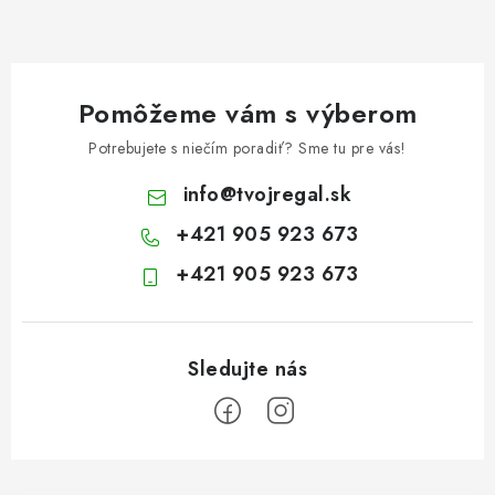
Pomôžeme vám s výberom
Potrebujete s niečím poradiť? Sme tu pre vás!
info
@
tvojregal.sk
+421 905 923 673
+421 905 923 673
Z