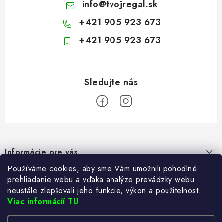
info
@
tvojregal.sk
+421 905 923 673
+421 905 923 673
Z
á
Informácie pre vás
p
ä
Používáme cookies, aby sme Vám umožnili pohodlné
Kontakt
Blogy
prehliadanie webu a vďaka analýze prevádzky webu
t
neustále zlepšovali jeho funkcie, výkon a použitelnost.
Hodnotenie obchodu
i
Ako si vybrať poštovú schránku?
Viac informácíí TU
Facebook
21.5.2024
e
Často kladené otázky