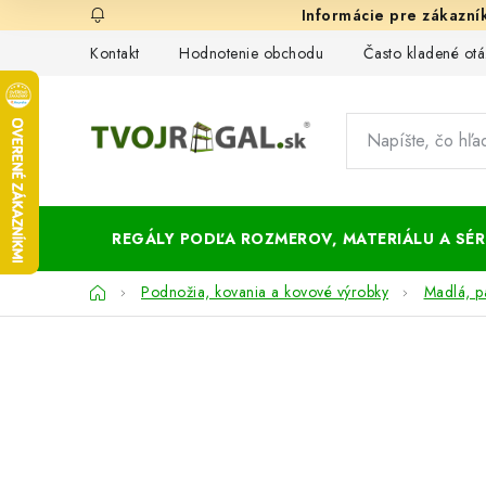
Prejsť
na
Kontakt
Hodnotenie obchodu
Často kladené otá
obsah
REGÁLY PODĽA ROZMEROV, MATERIÁLU A SÉRI
Domov
Podnožia, kovania a kovové výrobky
Madlá, pá