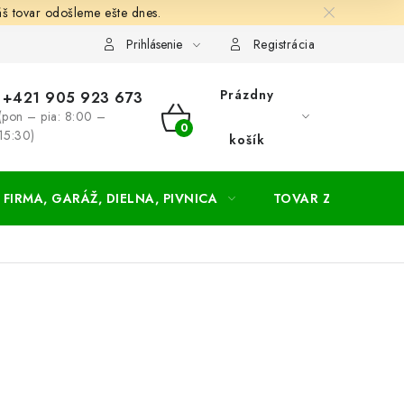
š tovar odošleme ešte dnes.
chodné a dodacie podmienky
Zásady ochrany osobných údajov
Prihlásenie
Registrácia
Prázdny
+421 905 923 673
(pon – pia: 8:00 –
NÁKUPNÝ
15:30)
košík
KOŠÍK
FIRMA, GARÁŽ, DIELNA, PIVNICA
TOVAR ZA NÁKUPN