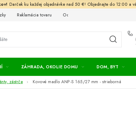
Darček ku každej objednávke nad 50 €! Objednajte do 12:00 a vá
zky
Reklamácia tovaru
Odstúpenie od kúpnej zmluvy
Ob
Í
ZÁHRADA, OKOLIE DOMU
DOM, BYT
nty, zástrče
Kovové madlo ANP-S 165/27 mm - strieborná