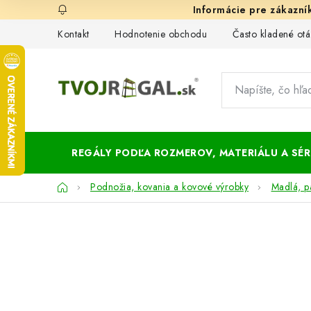
Prejsť
na
Kontakt
Hodnotenie obchodu
Často kladené otá
obsah
REGÁLY PODĽA ROZMEROV, MATERIÁLU A SÉRI
Domov
Podnožia, kovania a kovové výrobky
Madlá, pá