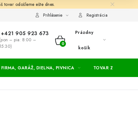
š tovar odošleme ešte dnes.
chodné a dodacie podmienky
Zásady ochrany osobných údajov
Prihlásenie
Registrácia
Prázdny
+421 905 923 673
(pon – pia: 8:00 –
NÁKUPNÝ
15:30)
košík
KOŠÍK
FIRMA, GARÁŽ, DIELNA, PIVNICA
TOVAR ZA NÁKUPN