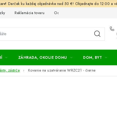
Darček ku každej objednávke nad 50 €! Objednajte do 12:00 a vá
zky
Reklamácia tovaru
Odstúpenie od kúpnej zmluvy
Ob
Í
ZÁHRADA, OKOLIE DOMU
DOM, BYT
nty, zástrče
Kovanie na uzatváranie WRZC21 - čierne