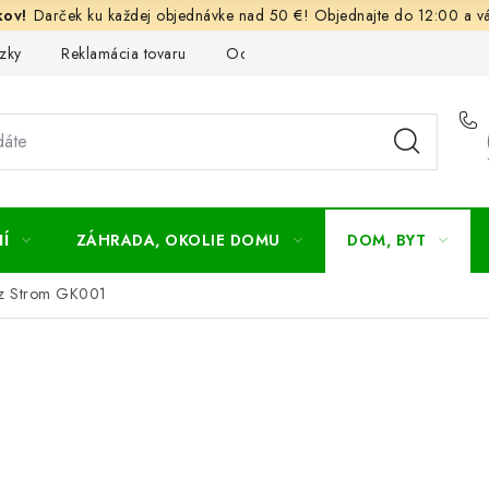
Darček ku každej objednávke nad 50 €! Objednajte do 12:00 a vá
zky
Reklamácia tovaru
Odstúpenie od kúpnej zmluvy
Ob
Í
ZÁHRADA, OKOLIE DOMU
DOM, BYT
z Strom GK001