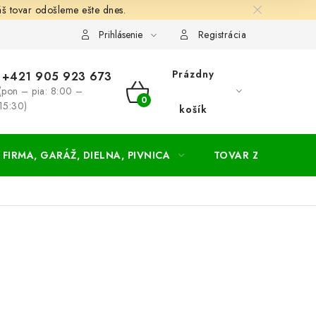
š tovar odošleme ešte dnes.
chodné a dodacie podmienky
Zásady ochrany osobných údajov
Prihlásenie
Registrácia
Prázdny
+421 905 923 673
(pon – pia: 8:00 –
NÁKUPNÝ
15:30)
košík
KOŠÍK
FIRMA, GARÁŽ, DIELNA, PIVNICA
TOVAR ZA NÁKUPN