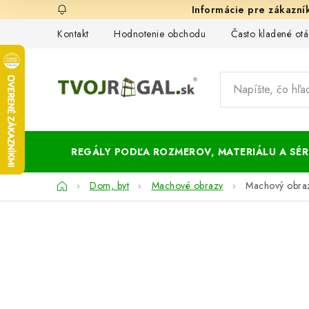
Prejsť
na
Kontakt
Hodnotenie obchodu
Často kladené otá
obsah
REGÁLY PODĽA ROZMEROV, MATERIÁLU A SÉRI
Domov
Dom, byt
Machové obrazy
Machový obra