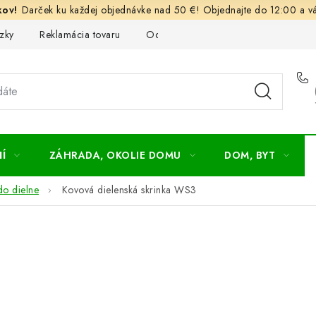
Darček ku každej objednávke nad 50 €! Objednajte do 12:00 a vá
zky
Reklamácia tovaru
Odstúpenie od kúpnej zmluvy
Ob
Í
ZÁHRADA, OKOLIE DOMU
DOM, BYT
do dielne
Kovová dielenská skrinka WS3