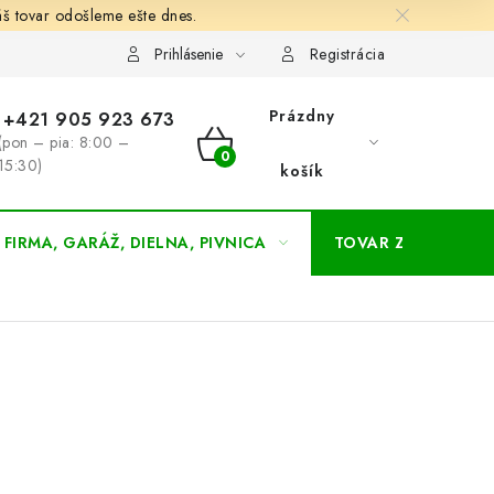
š tovar odošleme ešte dnes.
chodné a dodacie podmienky
Zásady ochrany osobných údajov
Prihlásenie
Registrácia
Prázdny
+421 905 923 673
(pon – pia: 8:00 –
NÁKUPNÝ
15:30)
košík
KOŠÍK
FIRMA, GARÁŽ, DIELNA, PIVNICA
TOVAR ZA NÁKUPN