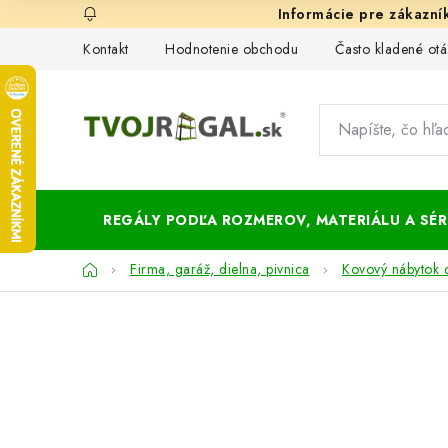
Prejsť
na
Kontakt
Hodnotenie obchodu
Často kladené otá
obsah
REGÁLY PODĽA ROZMEROV, MATERIÁLU A SÉRI
Domov
Firma, garáž, dielna, pivnica
Kovový nábytok 