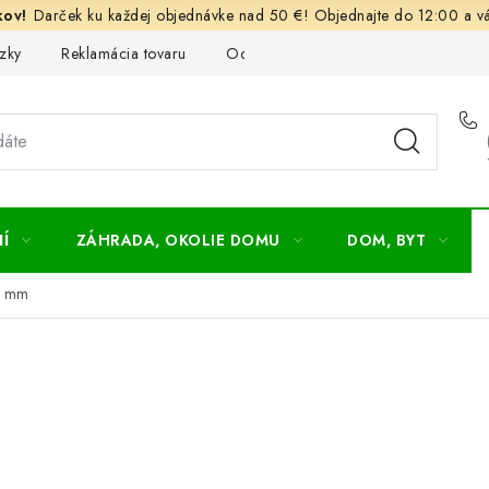
Darček ku každej objednávke nad 50 €! Objednajte do 12:00 a vá
zky
Reklamácia tovaru
Odstúpenie od kúpnej zmluvy
Ob
Í
ZÁHRADA, OKOLIE DOMU
DOM, BYT
6 mm