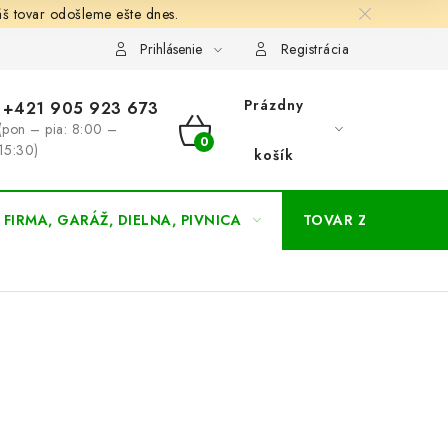
š tovar odošleme ešte dnes.
chodné a dodacie podmienky
Zásady ochrany osobných údajov
Prihlásenie
Registrácia
Prázdny
+421 905 923 673
(pon – pia: 8:00 –
NÁKUPNÝ
15:30)
košík
KOŠÍK
FIRMA, GARÁŽ, DIELNA, PIVNICA
TOVAR ZA NÁKUPN