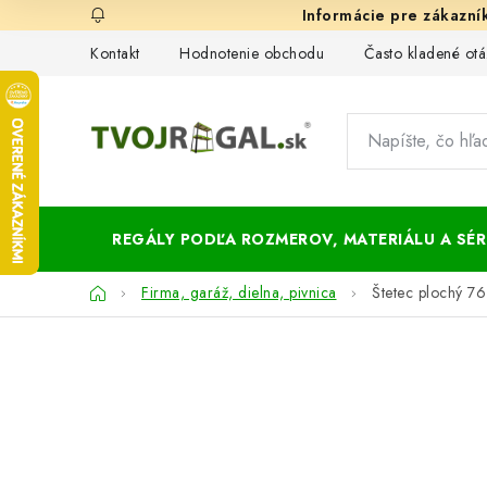
Prejsť
na
Kontakt
Hodnotenie obchodu
Často kladené otá
obsah
REGÁLY PODĽA ROZMEROV, MATERIÁLU A SÉRI
Domov
Firma, garáž, dielna, pivnica
Štetec plochý 7