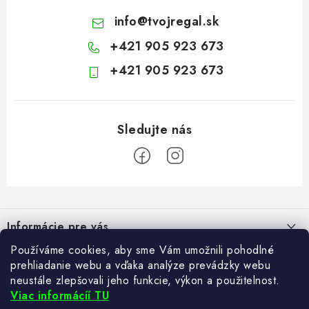
info
@
tvojregal.sk
+421 905 923 673
+421 905 923 673
Z
á
Informácie pre vás
p
ä
Používáme cookies, aby sme Vám umožnili pohodlné
Kontakt
Blogy
prehliadanie webu a vďaka analýze prevádzky webu
t
neustále zlepšovali jeho funkcie, výkon a použitelnost.
Hodnotenie obchodu
i
Ako si vybrať poštovú schránku?
Viac informácíí TU
Facebook
21.5.2024
Často kladené otázky