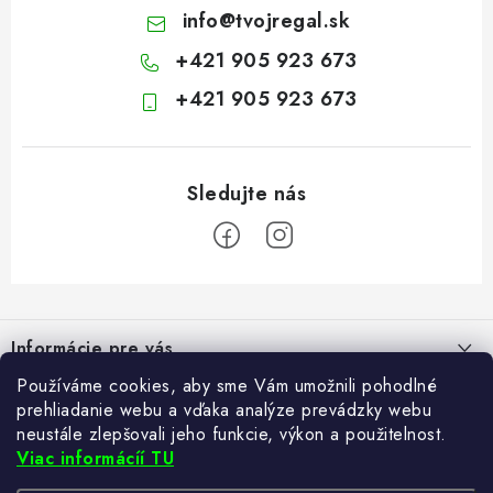
info
@
tvojregal.sk
+421 905 923 673
+421 905 923 673
Z
á
Informácie pre vás
p
ä
Používáme cookies, aby sme Vám umožnili pohodlné
Kontakt
Blogy
prehliadanie webu a vďaka analýze prevádzky webu
t
neustále zlepšovali jeho funkcie, výkon a použitelnost.
Hodnotenie obchodu
i
Ako si vybrať poštovú schránku?
Viac informácíí TU
Facebook
21.5.2024
e
Často kladené otázky