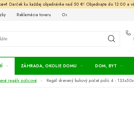
Darček ku každej objednávke nad 50 €! Objednajte do 12:00 a vá
zky
Reklamácia tovaru
Odstúpenie od kúpnej zmluvy
Ob
Í
ZÁHRADA, OKOLIE DOMU
DOM, BYT
ené regály policové
Regál drevený bukový počet políc 4 - 133x50