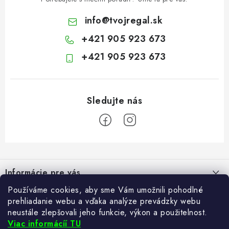
info
@
tvojregal.sk
+421 905 923 673
+421 905 923 673
Z
á
Informácie pre vás
p
ä
Používáme cookies, aby sme Vám umožnili pohodlné
Kontakt
Blogy
prehliadanie webu a vďaka analýze prevádzky webu
t
neustále zlepšovali jeho funkcie, výkon a použitelnost.
Hodnotenie obchodu
i
Ako si vybrať poštovú schránku?
Viac informácíí TU
Facebook