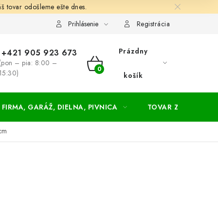
š tovar odošleme ešte dnes.
chodné a dodacie podmienky
Zásady ochrany osobných údajov
Prihlásenie
Registrácia
Prázdny
+421 905 923 673
(pon – pia: 8:00 –
NÁKUPNÝ
15:30)
košík
KOŠÍK
FIRMA, GARÁŽ, DIELNA, PIVNICA
TOVAR ZA NÁKUPN
 cm