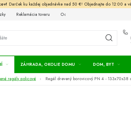
Darček ku každej objednávke nad 50 €! Objednajte do 12:00 a vá
zky
Reklamácia tovaru
Odstúpenie od kúpnej zmluvy
Ob
Í
ZÁHRADA, OKOLIE DOMU
DOM, BYT
ené regály policové
Regál drevený borovicový PN 4 - 133x70x38