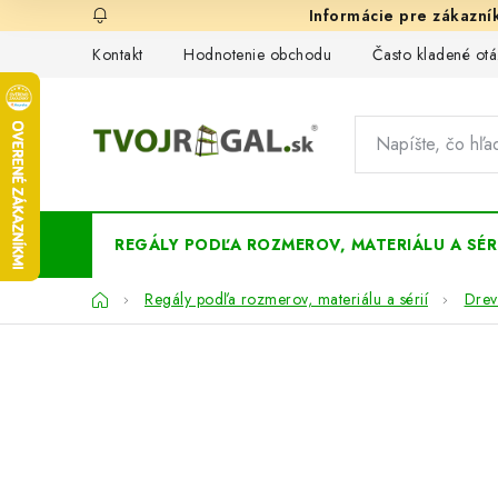
Prejsť
na
Kontakt
Hodnotenie obchodu
Často kladené otá
obsah
REGÁLY PODĽA ROZMEROV, MATERIÁLU A SÉRI
Domov
Regály podľa rozmerov, materiálu a sérií
Drev