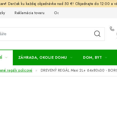
Darček ku každej objednávke nad 50 €! Objednajte do 12:00 a vá
zky
Reklamácia tovaru
Odstúpenie od kúpnej zmluvy
Ob
Í
ZÁHRADA, OKOLIE DOMU
DOM, BYT
ené regály policové
DREVENÝ REGÁL Maxi 2L+ 64x80x30 - BO