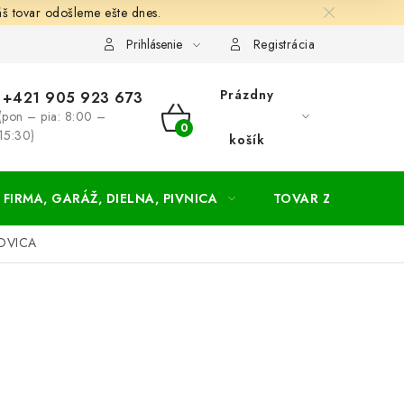
š tovar odošleme ešte dnes.
chodné a dodacie podmienky
Zásady ochrany osobných údajov
Prihlásenie
Registrácia
Prázdny
+421 905 923 673
(pon – pia: 8:00 –
NÁKUPNÝ
15:30)
košík
KOŠÍK
FIRMA, GARÁŽ, DIELNA, PIVNICA
TOVAR ZA NÁKUPN
ROVICA