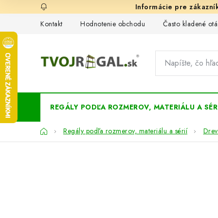
Prejsť
na
Kontakt
Hodnotenie obchodu
Často kladené otá
obsah
REGÁLY PODĽA ROZMEROV, MATERIÁLU A SÉRI
Domov
Regály podľa rozmerov, materiálu a sérií
Drev