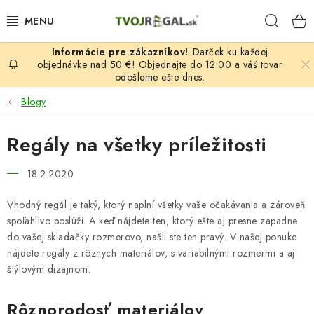
Prejsť
Hľad
na
obsah
Darček ku každej
REGÁLY PODĽA ROZMEROV, MATERIÁLU A SÉRIÍ
objednávke nad 50 €! Objednajte do 12:00 a váš tovar
odošleme ešte dnes.
ZÁHRADA, OKOLIE DOMU
Blogy
DOM, BYT
Regály na všetky príležitosti
FIRMA, GARÁŽ, DIELNA, PIVNICA
18.2.2020
Vhodný regál je taký, ktorý naplní všetky vaše očakávania a zároveň
TOVAR ZA NÁKUPNÉ CENY
spoľahlivo poslúži. A keď nájdete ten, ktorý ešte aj presne zapadne
do vašej skladačky rozmerovo, našli ste ten pravý. V našej ponuke
NEREZOVÉ A GASTRO PRODUKTY
nájdete regály z rôznych materiálov, s variabilnými rozmermi a aj
štýlovým dizajnom.
REBRÍKY, SCHODÍKY A LEŠENIA
Rôznorodosť materiálov