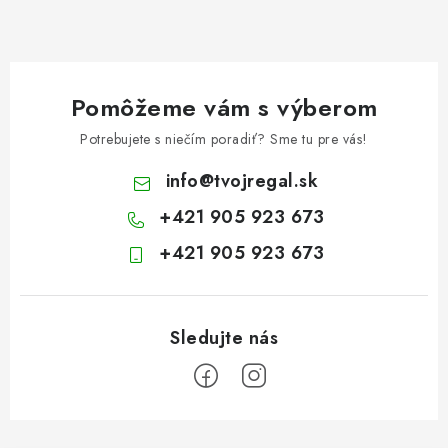
Pomôžeme vám s výberom
Potrebujete s niečím poradiť? Sme tu pre vás!
info
@
tvojregal.sk
+421 905 923 673
+421 905 923 673
Z