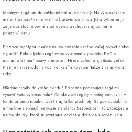
NÁDOBY NA ODPAD A POSYP
Ideálnym regálom do vášho interiéru je drevený. Na výrobu týchto
PODNOŽIA, KOVANIA A KOVOVÉ VÝROBKY
materiálov používame kvalitné borovicové drevo. Jeho výhodou je,
že je dostatočne pevné a zároveň si zachováva aj pomerne
AKCIE A ZĽAVY
priaznivú cenu.
NOVINKY
Plastové regály sú ideálne na uskladnenie vecí vo vašej pivnici alebo
v garáži. Police týchto regálov sú vyrobené z pevného PVC a
nemusíte tak mať obavy z nosnosti. Hravo zvládnu aj väčšiu záťaž.
VYTVOR SI SVOJ REGÁL NA MIERU
Plast je navyše odolný voči vonkajším vplyvom, takže s vami vydrží
roky.
VYTVOR SI STOLOVÚ NOHU NA MIERU
Hľadáte regály do vášho skladu? Prípadne potrebujete regálmi
B2B - VEĽKOOBCHOD
vybaviť vašu výrobnú halu? Celokovové regály z našej ponuky sú v
tomto prípade ideálne. Udržia aj ťažké predmety. Sú pevné, stabilné
MNOŽSTEVNÉ ZĽAVY
a masívne a spĺňajú najvyššie štandardy bezpečnosti. Tú zabezpečia
najmä skrutky, ktoré sú extrémne odolné a držia celú konštrukciu.
KONTAKT
Umiestnite ich presne tam, kde