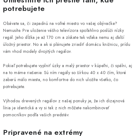
potrebujete
Kontakt
Hodnotenie obchodu
Často kladené otázky
Reklamácia tovaru
Odstúpenie od kúpnej zmluvy
Obávate sa, či zapadnú na voľné miesto vo vašej obývačke?
Obchodné a dodacie podmienky
Nemusíte. Pre uloženie vášho televízora spoľahlivo poslúži nízky
Zásady ochrany osobných údajov
Cookies
regál. Jeho dĺžka je až 170 cm a získate tak vďaka nemu aj ďalší
úložný priestor. No a ak si plánujete zriadiť domácu knižnicu, prídu
Prečo regály od nás?
Bezpečnostný certifikát
vám vhod modely dvojitých regálov.
Výhody nákupu u nás
Moja objednávka
Pokiaľ potrebujete vyplniť úzky a malý priestor v kúpeľni, či spálni, aj
na to máme riešenie. Sú ním regály so šírkou 40 x 40 čím, ktoré
zaberú málo miesta, no komfortne do nich uložíte všetko, čo
potrebujete.
Výhodou drevených regálov z našej ponuky je, že ich dizajnová
línia je identická a vy si tak z nich môžete nakombinovať
pomocníkov podľa vašich predstáv.
Pripravené na extrémy