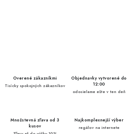
Overené zákazníkmi
Objednavky vytvorené do
12:00
Tisícky spokojných zákazníkov
odosielame ešte v ten deň
Množstevná zľava od 3
Najkomplexnejší výber
kusov
regálov na internete
Zľavy až do výšky 10%