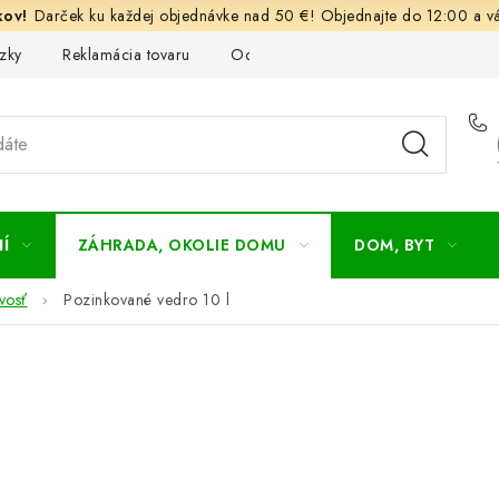
Darček ku každej objednávke nad 50 €! Objednajte do 12:00 a vá
zky
Reklamácia tovaru
Odstúpenie od kúpnej zmluvy
Ob
Í
ZÁHRADA, OKOLIE DOMU
DOM, BYT
ivosť
Pozinkované vedro 10 l