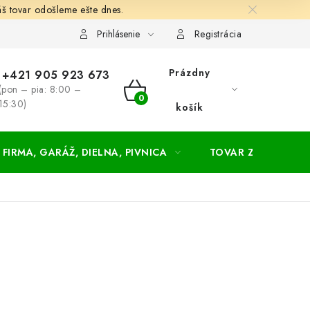
š tovar odošleme ešte dnes.
chodné a dodacie podmienky
Zásady ochrany osobných údajov
Prihlásenie
Registrácia
Prázdny
+421 905 923 673
(pon – pia: 8:00 –
NÁKUPNÝ
15:30)
košík
KOŠÍK
FIRMA, GARÁŽ, DIELNA, PIVNICA
TOVAR ZA NÁKUPN