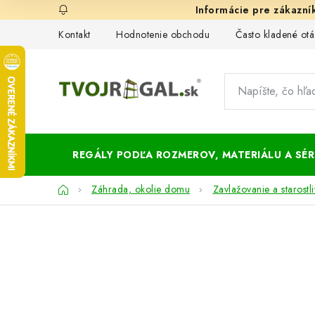
Prejsť
na
Kontakt
Hodnotenie obchodu
Často kladené otá
obsah
REGÁLY PODĽA ROZMEROV, MATERIÁLU A SÉRI
Domov
Záhrada, okolie domu
Zavlažovanie a starostl