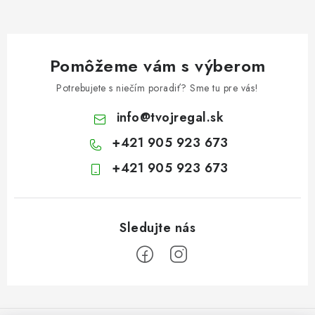
Pomôžeme vám s výberom
Potrebujete s niečím poradiť? Sme tu pre vás!
info
@
tvojregal.sk
+421 905 923 673
+421 905 923 673
Z
á