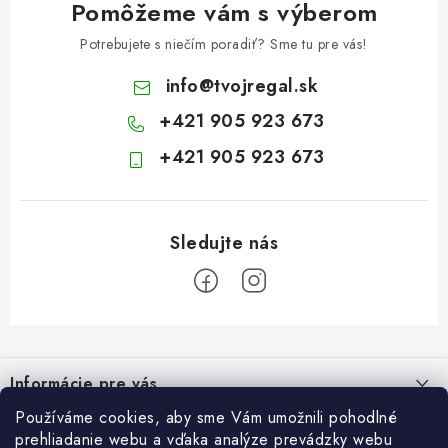
Pomôžeme vám s výberom
Potrebujete s niečím poradiť? Sme tu pre vás!
info
@
tvojregal.sk
+421 905 923 673
+421 905 923 673
Z
á
Informácie pre vás
p
ä
Používáme cookies, aby sme Vám umožnili pohodlné
Kontakt
Blogy
prehliadanie webu a vďaka analýze prevádzky webu