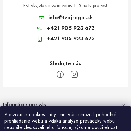
Potrebujete s niečím poradiť? Sme tu pre vás!
info
@
tvojregal.sk
+421 905 923 673
+421 905 923 673
Z
á
Informácie pre vás
p
ä
Používáme cookies, aby sme Vám umožnili pohodlné
Kontakt
Blogy
prehliadanie webu a vďaka analýze prevádzky webu
t
neustále zlepšovali jeho funkcie, výkon a použitelnost.
Hodnotenie obchodu
Ako si vybrať poštovú schránku?