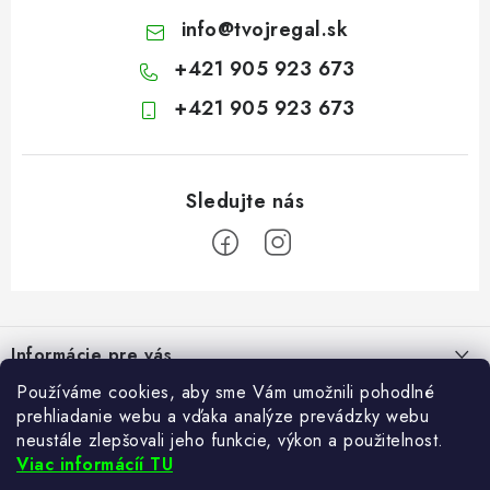
info
@
tvojregal.sk
+421 905 923 673
+421 905 923 673
Z
á
Informácie pre vás
p
ä
Používáme cookies, aby sme Vám umožnili pohodlné
Kontakt
Blogy
prehliadanie webu a vďaka analýze prevádzky webu
t
neustále zlepšovali jeho funkcie, výkon a použitelnost.
Hodnotenie obchodu
i
Ako si vybrať poštovú schránku?
Viac informácíí TU
Facebook
21.5.2024
e
Často kladené otázky