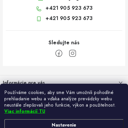
+421 905 923 673
+421 905 923 673
Z
á
Informácie pre vás
p
ä
Používáme cookies, aby sme Vám umožnili pohodlné
Kontakt
Blogy
prehliadanie webu a vďaka analýze prevádzky webu
t
neustále zlepšovali jeho funkcie, výkon a použitelnost.
Hodnotenie obchodu
i
Ako si vybrať poštovú schránku?
Viac informácíí TU
Facebook
21.5.2024
e
Často kladené otázky
TvujRegal.cz
Recenzie obchodu
Nastavenie
Reklamácia tovaru
Zabezpečte si bohatú úrodu. Začnite s prípravou sadeníc