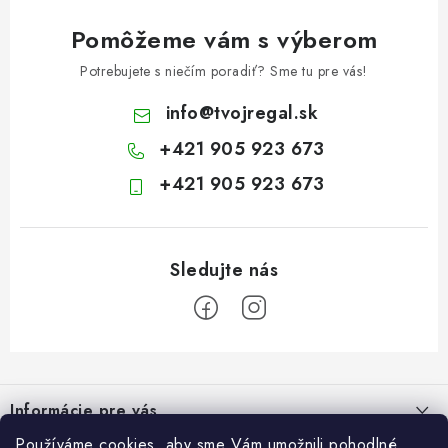
Pomôžeme vám s výberom
Potrebujete s niečím poradiť? Sme tu pre vás!
info
@
tvojregal.sk
+421 905 923 673
+421 905 923 673
Z
á
Informácie pre vás
p
Používáme cookies, aby sme Vám umožnili pohodlné